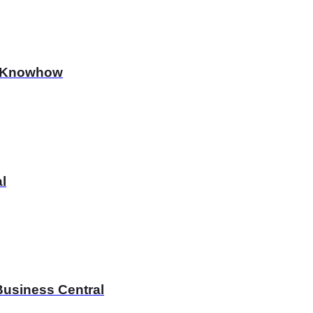
Bu-Knowhow
l
Business Central