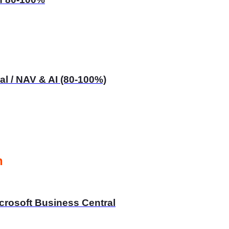
al / NAV & AI (80-100%)
n
crosoft Business Central