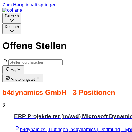
Zum Hauptinhalt springen
Deutsch
Deutsch
Offene Stellen
Ort
Anstellungsart
b4dynamics GmbH
- 3 Positionen
3
ERP Projektleiter (m/w/d) Microsoft Dynam
b4dynamics | Hüfingen, b4dynamics | Dortmund, Hybr