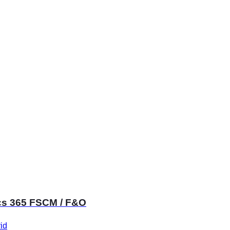
ics 365 FSCM / F&O
id