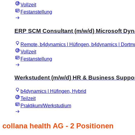
Vollzeit
Festanstellung
ERP SCM Consultant (m/w/d) Microsoft Dy
Remote, b4dynamics | Hüfingen, b4dynamics | Dortm
Vollzeit
Festanstellung
Werkstudent (m/w/d) HR & Business Suppo
b4dynamics | Hüfingen, Hybrid
Teilzeit
Praktikum/Werkstudium
collana health AG
- 2 Positionen