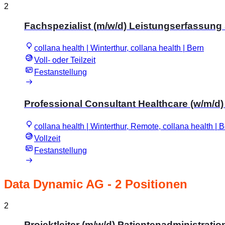
2
Fachspezialist (m/w/d) Leistungserfassung
collana health | Winterthur, collana health | Bern
Voll- oder Teilzeit
Festanstellung
Professional Consultant Healthcare (w/m/d
collana health | Winterthur, Remote, collana health | 
Vollzeit
Festanstellung
Data Dynamic AG
- 2 Positionen
2
Projektleiter (m/w/d) Patientenadministrati