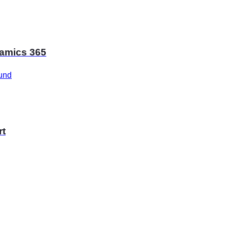
namics 365
und
rt